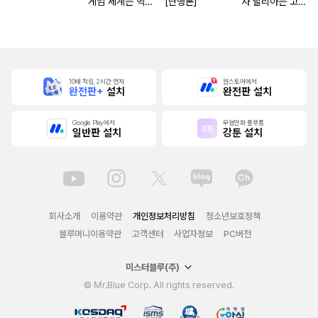
게임 세계는 엑스
[단행본]
사 달리아는 고개
트라에게 엄격한
숙이지 않아
세계입니다
10배 적립, 2시간 먼저
원스토어에서
완전판+
설치
완전판 설치
Google Play에서
무협만화 플랫폼
일반판 설치
강툰 설치
회사소개
이용약관
개인정보처리방침
청소년보호정책
블루머니이용약관
고객센터
사업자정보
PC버전
미스터블루(주)
© Mr.Blue Corp. All rights reserved.