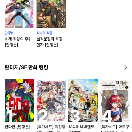
단행본
작가의 작품
세계 최강의 후위
실격문장의 최강
[단행본]
현자 [단행본]
판타지/SF 만화 랭킹
단다단 [단행본]
[특가세트] 여성향
약속의 네버랜드
[특가세트] 마도구