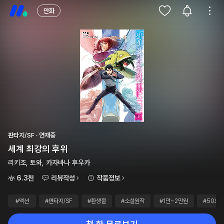
만화
판타지/SF · 연재중
세계 최강의 후위
리키조, 토와, 카자바나 후우카
6.3천
리뷰작성
작품정보
#액션
#판타지/SF
#환생물
#소설원작
#1만~2만원
#50화