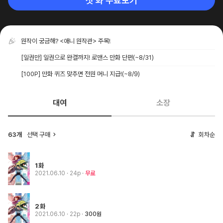
첫 화 무료보기
원작이 궁금해? <애니 원작관> 주목!
[일권만] 일권으로 완결까지! 로맨스 만화 단편
(~8/31)
[100P] 만화 퀴즈 맞추면 전원 머니 지급!
(~8/9)
대여
소장
63개
선택 구매
회차순
1화
2021.06.10
· 24p
무료
2화
2021.06.10
· 22p
300원