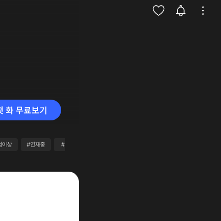
첫 화 무료보기
점이상
#연재중
#대여