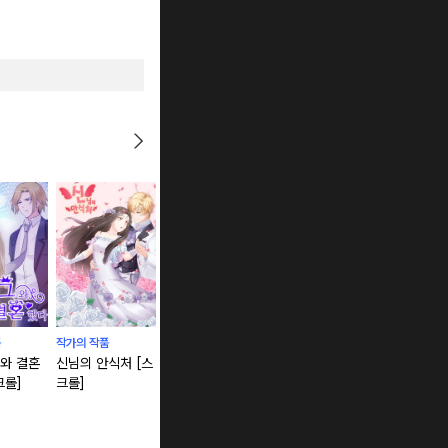
품
작가의 작품
작가의 작품
작가의 작품
작가의 작품
와 결혼
신님의 안식처 [스
사랑을 할거야 [스
달콤한 키스 [스크
대표님은 강
크롤]
크롤]
크롤]
롤]
앓고있다 [