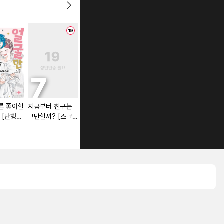
론 좋아할
지금부터 친구는
외톨이에는 익숙하
그녀가 공작저로
 [단행
그만할까? [스크
니까요. 약혼자 방
가야 했던 사정
롤]
치 중! [단행본]
[단행본]