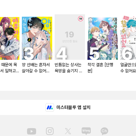
 때문에 목
양 선배는 혼자서
빈틈없는 상사는
착각 결혼 [단행
얼굴만으
서 일하고
살아갈 수 없어
욕망을 숨기지 않
본]
수 없어요
다
[단행본]
는다 (완전판) [스
본]
크롤]
미스터블루 앱 설치