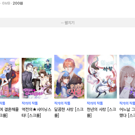
3
· 6MB
200원
··· 펼치기
작품
작가의 작품
작가의 작품
작가의 작품
작가의 작
뒤에 결혼해줄
역전의★샤이닝스
달콤한 사랑 [스크
천년의 사랑 [스크
어느날 그
크롤]
타! [스크롤]
롤]
롤]
했다 [스