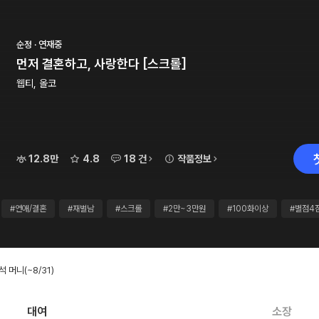
순정 · 연재중
먼저 결혼하고, 사랑한다 [스크롤]
웹티, 올코
12.8만
4.8
18 건
작품정보
#연애/결혼
#재벌남
#스크롤
#2만~3만원
#100화이상
#별점4
출석 머니
(~8/31)
대여
소장