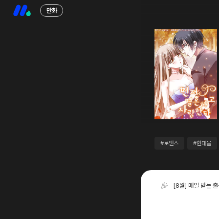
만화
#로맨스
#현대물
[8월] 매일 받는 