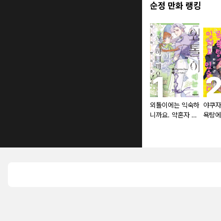
순정 만화 랭킹
외톨이에는 익숙하
야쿠자
니까요. 약혼자 방
욕탕에
치 중!
있습니