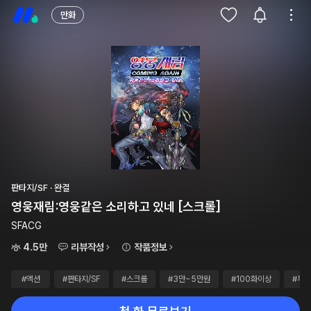
만화
판타지/SF · 완결
영웅재림:영웅같은 소리하고 있네 [스크롤]
SFACG
4.5만
리뷰작성
작품정보
#액션
#판타지/SF
#스크롤
#3만~5만원
#100화이상
#무료