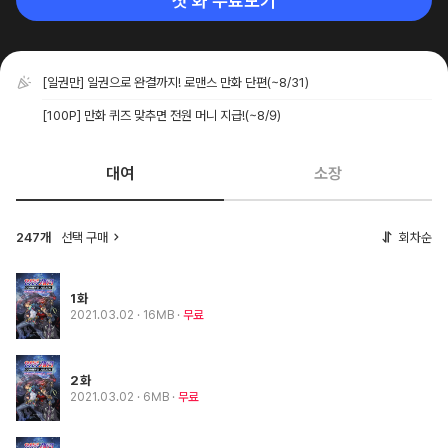
첫 화 무료보기
[일권만] 일권으로 완결까지! 로맨스 만화 단편
(~8/31)
[100P] 만화 퀴즈 맞추면 전원 머니 지급!
(~8/9)
대여
소장
247개
선택 구매
회차순
1화
2021.03.02
· 16MB
무료
2화
2021.03.02
· 6MB
무료