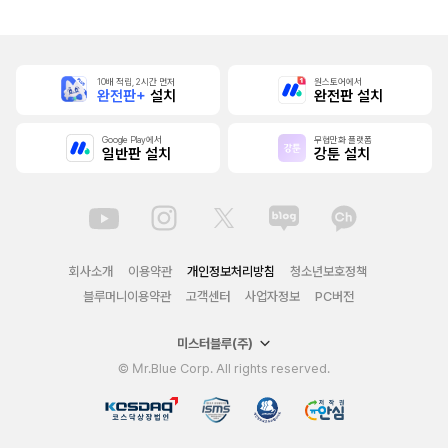
10배 적립, 2시간 먼저
원스토어에서
완전판+
설치
완전판 설치
Google Play에서
무협만화 플랫폼
일반판 설치
강툰 설치
회사소개
이용약관
개인정보처리방침
청소년보호정책
블루머니이용약관
고객센터
사업자정보
PC버전
미스터블루(주)
© Mr.Blue Corp. All rights reserved.