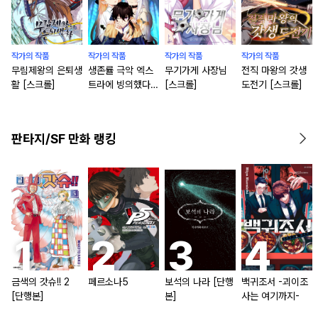
작가의 작품
작가의 작품
작가의 작품
작가의 작품
무림제왕의 은퇴생
생존률 극악 엑스
무기가게 사장님
전직 마왕의 갓생
활 [스크롤]
트라에 빙의했다
[스크롤]
도전기 [스크롤]
[스크롤]
판타지/SF 만화 랭킹
금색의 갓슈!! 2
페르소나5
보석의 나라 [단행
백귀조서 -괴이조
[단행본]
본]
사는 여기까지-