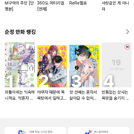
M구역의 주민 [단
360도 머티리얼
ReRe헬로
사랑같은 게 아니
행본]
[연재]
라
순정 만화 랭킹
외톨이에는 익숙하
야쿠자 때문에 목
양 선배는 혼자서
빈틈없는 상사는
니까요. 약혼자 방
욕탕에서 일하고
살아갈 수 없어
욕망을 숨기지 않
치 중!
있습니다
[단행본]
는다 (완전판) [스
크롤]
10배 적립, 2시간 먼저
원스토어에서