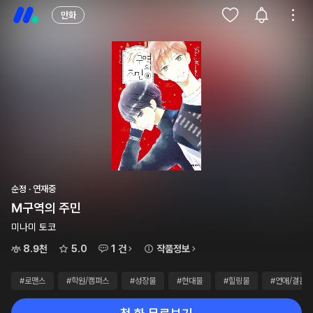
만화
순정 · 연재중
M구역의 주민
미나미 토코
8.9천
5.0
1 건
작품정보
#로맨스
#학원/캠퍼스
#성장물
#현대물
#힐링물
#연애/결혼